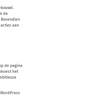
gebouwd.
om de
. Bovendien
 acties aan
 op de pagina
 moest het
mbitieuze
n WordPress